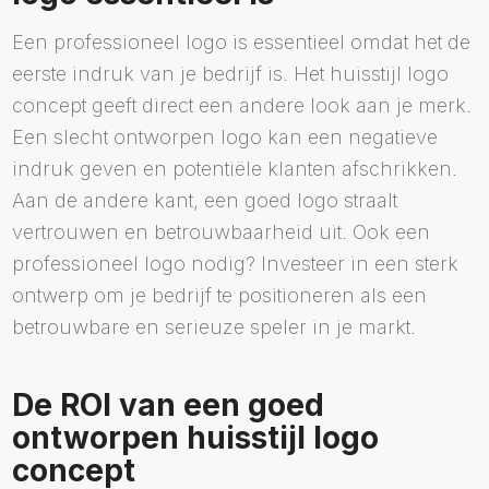
Een professioneel logo is essentieel omdat het de
eerste indruk van je bedrijf is. Het huisstijl logo
concept geeft direct een andere look aan je merk.
Een slecht ontworpen logo kan een negatieve
indruk geven en potentiële klanten afschrikken.
Aan de andere kant, een goed logo straalt
vertrouwen en betrouwbaarheid uit. Ook een
professioneel logo nodig? Investeer in een sterk
ontwerp om je bedrijf te positioneren als een
betrouwbare en serieuze speler in je markt.
De ROI van een goed
ontworpen huisstijl logo
concept