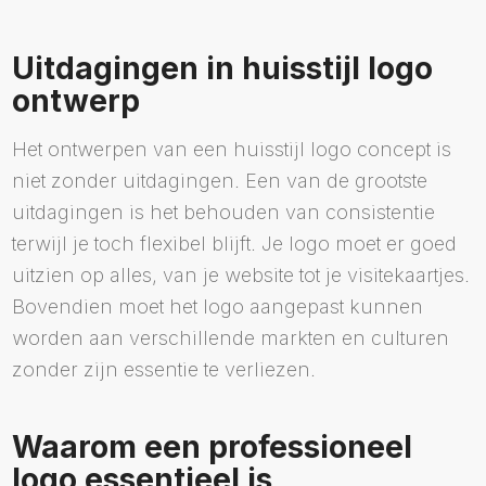
Uitdagingen in huisstijl logo
ontwerp
Het ontwerpen van een huisstijl logo concept is
niet zonder uitdagingen. Een van de grootste
uitdagingen is het behouden van consistentie
terwijl je toch flexibel blijft. Je logo moet er goed
uitzien op alles, van je website tot je visitekaartjes.
Bovendien moet het logo aangepast kunnen
worden aan verschillende markten en culturen
zonder zijn essentie te verliezen.
Waarom een professioneel
logo essentieel is