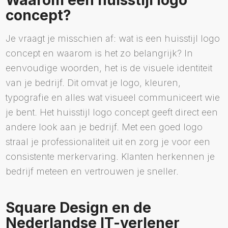
Waarom een huisstijl logo
concept?
Je vraagt je misschien af: wat is een huisstijl logo
concept en waarom is het zo belangrijk? In
eenvoudige woorden, het is de visuele identiteit
van je bedrijf. Dit omvat je logo, kleuren,
typografie en alles wat visueel communiceert wie
je bent. Het huisstijl logo concept geeft direct een
andere look aan je bedrijf. Met een goed logo
straal je professionaliteit uit en zorg je voor een
consistente merkervaring. Klanten herkennen je
bedrijf meteen en vertrouwen je sneller.
Square Design en de
Nederlandse IT-verlener