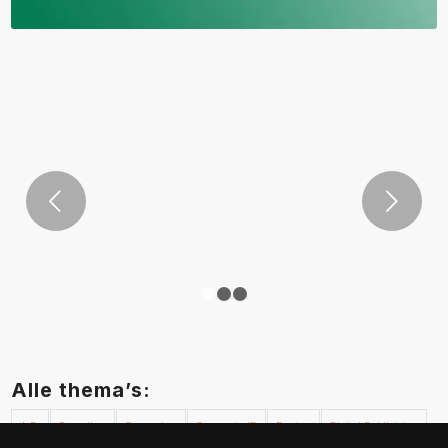
Volgende
1
2
3
Alle thema’s:
A.R.
Branding
Campaign
Corporate ID
Design
Digital Publishing