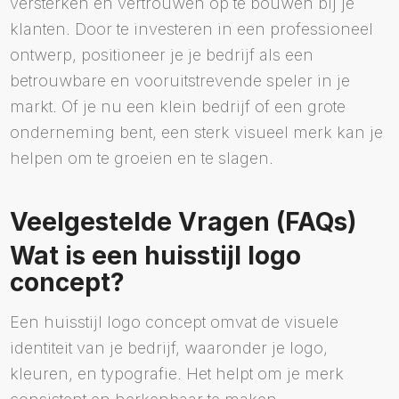
versterken en vertrouwen op te bouwen bij je
klanten. Door te investeren in een professioneel
ontwerp, positioneer je je bedrijf als een
betrouwbare en vooruitstrevende speler in je
markt. Of je nu een klein bedrijf of een grote
onderneming bent, een sterk visueel merk kan je
helpen om te groeien en te slagen.
Veelgestelde Vragen (FAQs)
Wat is een huisstijl logo
concept?
Een huisstijl logo concept omvat de visuele
identiteit van je bedrijf, waaronder je logo,
kleuren, en typografie. Het helpt om je merk