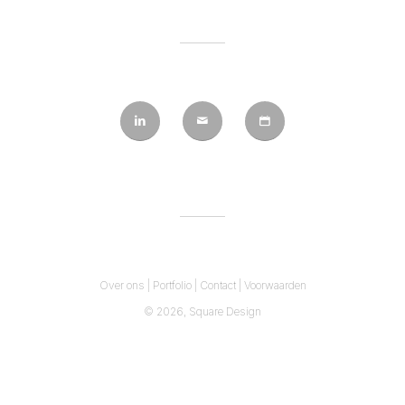
Over ons
|
Portfolio
|
Contact
|
Voorwaarden
© 2026,
Square Design