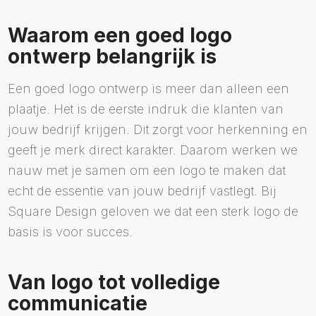
Waarom een goed logo
ontwerp belangrijk is
Een goed logo ontwerp is meer dan alleen een
plaatje. Het is de eerste indruk die klanten van
jouw bedrijf krijgen. Dit zorgt voor herkenning en
geeft je merk direct karakter. Daarom werken we
nauw met je samen om een logo te maken dat
echt de essentie van jouw bedrijf vastlegt. Bij
Square Design geloven we dat een sterk logo de
basis is voor succes.
Van logo tot volledige
communicatie