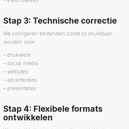
– kleurvlakken
Stap 3: Technische correctie
We corrigeren bestanden zodat ze bruikbaar
worden voor:
– drukwerk
– social media
– websites
– advertenties
– presentaties
Stap 4: Flexibele formats
ontwikkelen