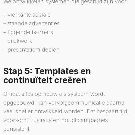
We ontwikkelen systemen die geschikt zijn voor:
– vierkante socials
– staande advertenties
– liggende banners
– drukwerk
– presentatiemiddelen
Stap 5: Templates en
continuïteit creëren
Omdat alles opnieuw als systeem wordt
opgebouwd, kan vervolgcommunicatie daarna
veel sneller ontwikkeld worden. Dat bespaart tijd,
voorkomt frustratie en houdt campagnes
consistent.