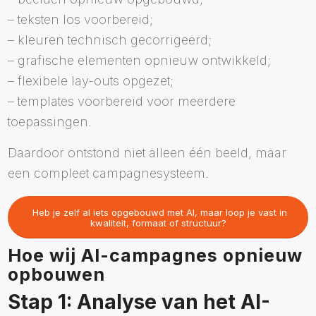
– teksten los voorbereid;
– kleuren technisch gecorrigeerd;
– grafische elementen opnieuw ontwikkeld;
– flexibele lay-outs opgezet;
– templates voorbereid voor meerdere
toepassingen.
Daardoor ontstond niet alleen één beeld, maar
een compleet campagnesysteem.
Heb je zelf al iets opgebouwd met AI, maar loop je vast in
kwaliteit, formaat of structuur?
Hoe wij AI-campagnes opnieuw
opbouwen
Stap 1: Analyse van het AI-