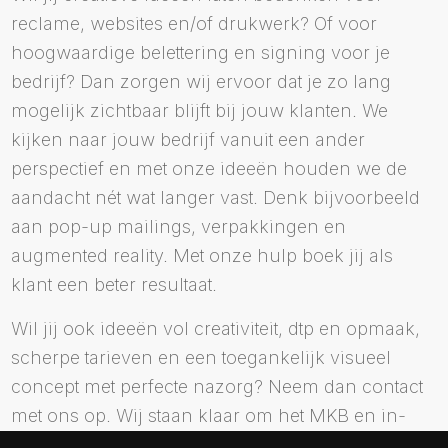
reclame, websites en/of drukwerk? Of voor
hoogwaardige belettering en signing voor je
bedrijf? Dan zorgen wij ervoor dat je zo lang
mogelijk zichtbaar blijft bij jouw klanten. We
kijken naar jouw bedrijf vanuit een ander
perspectief en met onze ideeën houden we de
aandacht nét wat langer vast. Denk bijvoorbeeld
aan pop-up mailings, verpakkingen en
augmented reality. Met onze hulp boek jij als
klant een beter resultaat.
Wil jij ook ideeën vol creativiteit, dtp en opmaak,
scherpe tarieven en een toegankelijk visueel
concept met perfecte nazorg? Neem dan contact
met ons op. Wij staan klaar om het MKB en in-
house afdelingen te ondersteunen om je