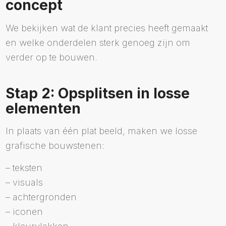
concept
We bekijken wat de klant precies heeft gemaakt
en welke onderdelen sterk genoeg zijn om
verder op te bouwen.
Stap 2: Opsplitsen in losse
elementen
In plaats van één plat beeld, maken we losse
grafische bouwstenen:
– teksten
– visuals
– achtergronden
– iconen