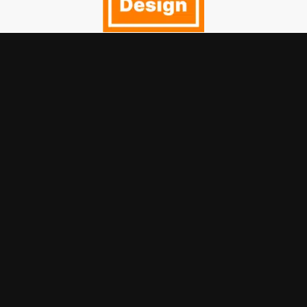
Ontdek wat grafisch
ontwerp voor jou
betekent