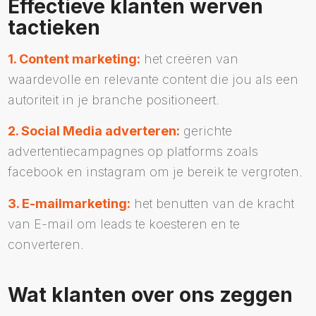
Effectieve klanten werven
tactieken
1. Content marketing:
het creëren van
waardevolle en relevante content die jou als een
autoriteit in je branche positioneert.
2. Social Media adverteren:
gerichte
advertentiecampagnes op platforms zoals
facebook en instagram om je bereik te vergroten.
3. E-mailmarketing:
het benutten van de kracht
van E-mail om leads te koesteren en te
converteren.
Wat klanten over ons zeggen