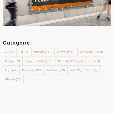
Categorie
A.I.
(3)
A.R.
(14)
Branding
(28)
Campaign
(11)
Corportate ID
(43)
Design
(92)
Digital Publishing
(27)
Direct Marketing
(10)
Expo
(6)
Logo
(47)
Packaging
(23)
Pre-Press
(63)
Print
(79)
Video
(6)
Website
(25)