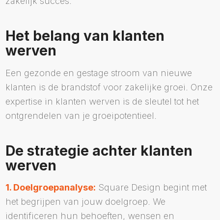
zakelijk succes.
Het belang van klanten
werven
Een gezonde en gestage stroom van nieuwe
klanten is de brandstof voor zakelijke groei. Onze
expertise in klanten werven is de sleutel tot het
ontgrendelen van je groeipotentieel.
De strategie achter klanten
werven
1. Doelgroepanalyse:
Square Design begint met
het begrijpen van jouw doelgroep. We
identificeren hun behoeften, wensen en