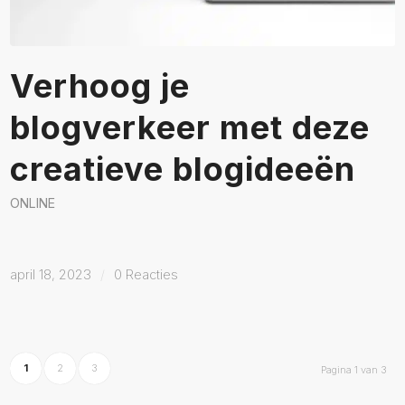
Verhoog je
blogverkeer met deze
creatieve blogideeën
ONLINE
april 18, 2023
/
0 Reacties
1
2
3
Pagina 1 van 3