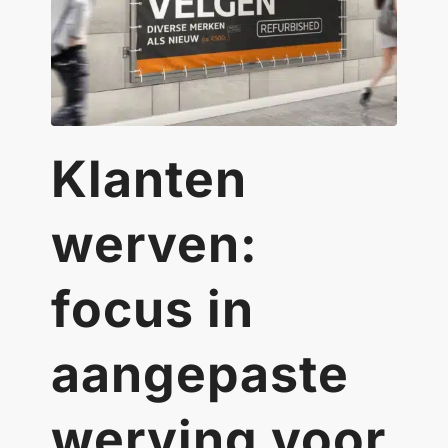
Klanten
werven:
focus in
aangepaste
werving voor