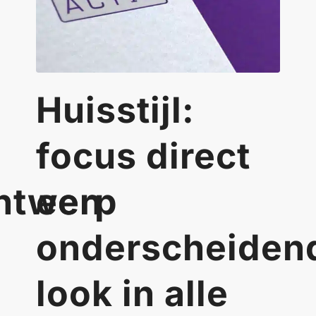
Huisstijl:
focus direct
ntwerp
een
onderscheiden
look in alle