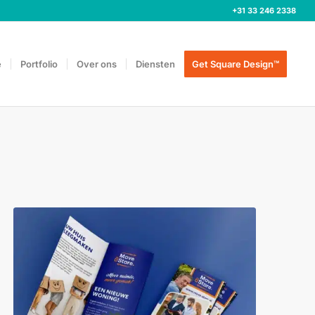
+31 33 246 2338
e
Portfolio
Over ons
Diensten
Get Square Design™