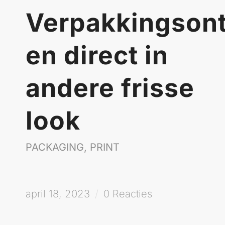
Verpakkingson
en direct in
andere frisse
look
PACKAGING
,
PRINT
april 18, 2023
/
0 Reacties