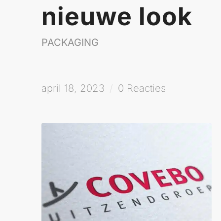
nieuwe look
PACKAGING
april 18, 2023
/
0 Reacties