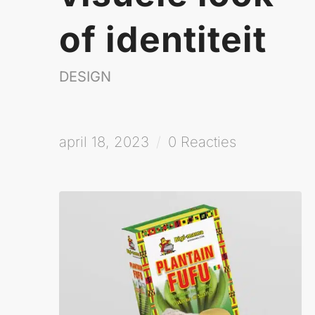
of identiteit
DESIGN
april 18, 2023
/
0 Reacties