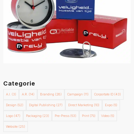
Categorie
A.I.
(3)
A.R.
(14)
Branding
(28)
Campaign
(11)
Corportate ID
(43)
Design
(92)
Digital Publishing
(27)
Direct Marketing
(10)
Expo
(6)
Logo
(47)
Packaging
(23)
Pre-Press
(63)
Print
(79)
Video
(6)
Website
(25)