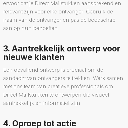
ervoor dat je Direct Mailstukken aansprekend en
relevant zijn voor elke ontvanger. Gebruik de
naam van de ontvanger en pas de boodschap
aan op hun behoeften.
3. Aantrekkelijk ontwerp voor
nieuwe klanten
Een opvallend ontwerp is cruciaal om de
aandacht van ontvangers te trekken. Werk samen
met ons team van creatieve professionals om
Direct Mailstukken te ontwerpen die visueel
aantrekkelijk en informatief zijn.
4. Oproep tot actie