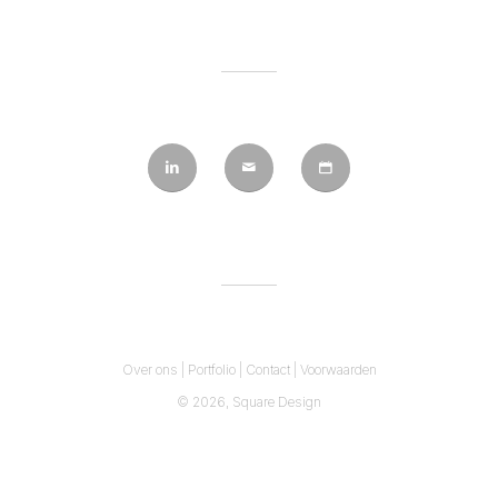
Over ons
|
Portfolio
|
Contact
|
Voorwaarden
© 2026,
Square Design