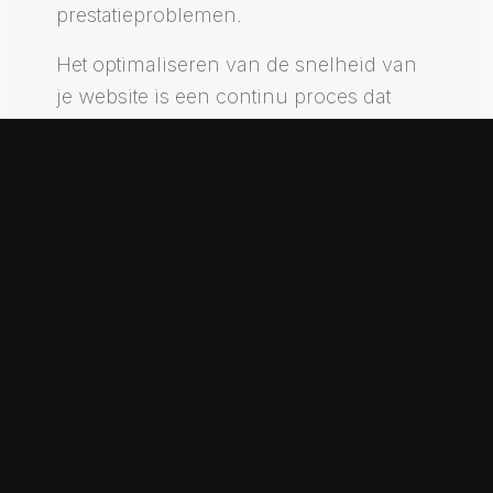
prestatieproblemen.
Het optimaliseren van de snelheid van
je website is een continu proces dat
aandacht en zorg vereist. Door de
hierboven genoemde tips en
technieken toe te passen, kun je de
laadtijd van je website aanzienlijk
verbeteren, wat resulteert in een betere
gebruikerservaring en hogere
zoekmachinerankings. Blijf je snelheid
monitoren en optimaliseer waar nodig
om de concurrentie voor te blijven.