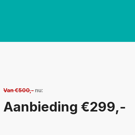
Van €500,-
nu:
Aanbieding €299,-