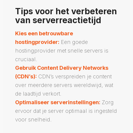
Tips voor het verbeteren
van serverreactietijd
Kies een betrouwbare
hostingprovider:
Een goede
hostingprovider met snelle servers is
cruciaal.
Gebruik Content Delivery Networks
(CDN’s):
CDN’s verspreiden je content
over meerdere servers wereldwijd, wat
de laadtijd verkort.
Optimaliseer serverinstellingen:
Zorg
ervoor dat je server optimaal is ingesteld
voor snelheid.