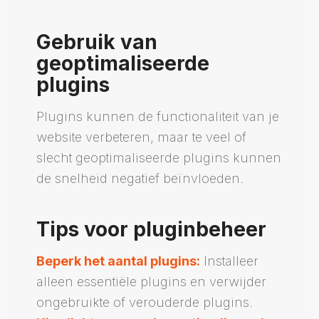
Gebruik van
geoptimaliseerde
plugins
Plugins kunnen de functionaliteit van je
website verbeteren, maar te veel of
slecht geoptimaliseerde plugins kunnen
de snelheid negatief beïnvloeden.
Tips voor pluginbeheer
Beperk het aantal plugins:
Installeer
alleen essentiële plugins en verwijder
ongebruikte of verouderde plugins.