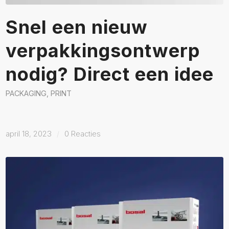
Snel een nieuw
verpakkingsontwerp
nodig? Direct een idee
PACKAGING
,
PRINT
april 18, 2023
/
0 Reacties