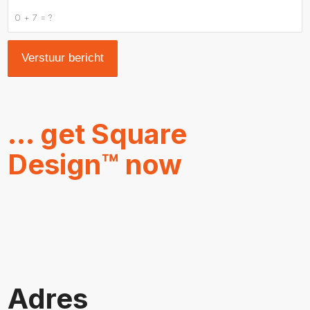
0 + 7 = ?
… get Square
Design™ now
Adres