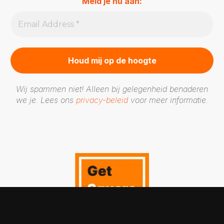
Meld je nu aan:
Wij spammen niet! Alleen bij gelegenheid benaderen
we je. Lees ons
privacy-beleid
voor meer informatie.